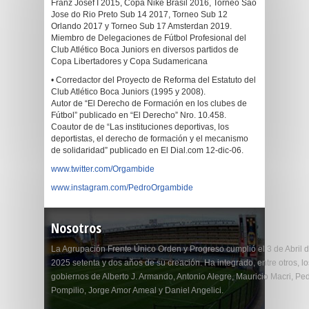
Franz Josef I 2015, Copa Nike Brasil 2016, Torneo Sao
Jose do Rio Preto Sub 14 2017, Torneo Sub 12
Orlando 2017 y Torneo Sub 17 Amsterdan 2019.
Miembro de Delegaciones de Fútbol Profesional del
Club Atlético Boca Juniors en diversos partidos de
Copa Libertadores y Copa Sudamericana
• Corredactor del Proyecto de Reforma del Estatuto del
Club Atlético Boca Juniors (1995 y 2008).
Autor de “El Derecho de Formación en los clubes de
Fútbol” publicado en “El Derecho” Nro. 10.458.
Coautor de de “Las instituciones deportivas, los
deportistas, el derecho de formación y el mecanismo
de solidaridad” publicado en El Dial.com 12-dic-06.
www.twitter.com/Orgambide
www.instagram.com/PedroOrgambide
Nosotros
La Agrupación Frente Único Orden y Progreso cumplió el 3 de Abril 
2025 setenta y dos años de su creación. Ha integrado, entre otros, lo
gobiernos de Alberto J. Armando, Antonio Alegre, Mauricio Macri, Pe
Pompilio, Jorge Amor Ameal y Daniel Angelici.