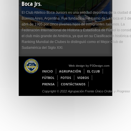
Boca Jrs.
El Club Atlético Boca Juniors es una entidad deportiva de la ciudad 
Buenos Aires, Argentina. Fue fundada en el barrio de La Boca el 3 d
abril de 1905 por cinco jóvenes hijos de inmigrantes italianos. La
Federación Internacional de Historia y Estadística de Fútbol lo consi
el club más grande de América, ya que en su Clasificación histórica 
Ranking Mundial de Clubes lo distinguió como el Mejor Club de
Sudamérica del Siglo XXI.
Web design by P3Design.com
INICIO
AGRUPACIÓN
EL CLUB
FÚTBOL
FOTOS
VIDEOS
PRENSA
CONTÁCTANOS
Copyright © 2022 Agrupación Frente Único Orden y Progreso