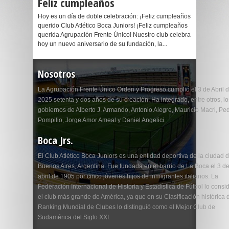
Feliz cumpleaños
Hoy es un día de doble celebración: ¡Feliz cumpleaños
querido Club Atlético Boca Juniors! ¡Feliz cumpleaños
querida Agrupación Frente Único! Nuestro club celebra
hoy un nuevo aniversario de su fundación, la...
Nosotros
La Agrupación Frente Único Orden y Progreso cumplió el 3 de Abril 
2025 setenta y dos años de su creación. Ha integrado, entre otros, lo
gobiernos de Alberto J. Armando, Antonio Alegre, Mauricio Macri, Pe
Pompilio, Jorge Amor Ameal y Daniel Angelici.
Boca Jrs.
El Club Atlético Boca Juniors es una entidad deportiva de la ciudad 
Buenos Aires, Argentina. Fue fundada en el barrio de La Boca el 3 d
abril de 1905 por cinco jóvenes hijos de inmigrantes italianos. La
Federación Internacional de Historia y Estadística de Fútbol lo consi
el club más grande de América, ya que en su Clasificación histórica 
Ranking Mundial de Clubes lo distinguió como el Mejor Club de
Sudamérica del Siglo XXI.