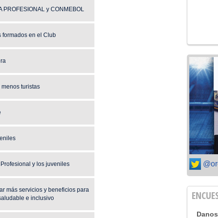
 LIGA PROFESIONAL y CONMEBOL
s formados en el Club
era
 menos turistas
e
veniles
@or
Profesional y los juveniles
ar más servicios y beneficios para
ENCUE
saludable e inclusivo
Danos 