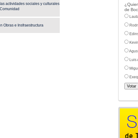
as actividades sociales y culturales
¿Quien
la Comunidad
de Boc
Laut
n Obras e Insfraestructura
Rodri
Edin
Kevi
Agus
Luis
Migu
Exeq
Votar