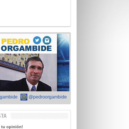
gambide
@pedroorgambide
STA
tu opinión!