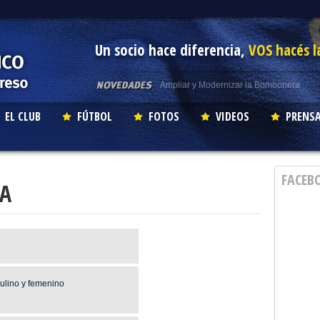
Un socio hace diferencia,
VOS hacés l
Acerca de los Cinco Grandes
COMPROMISO BOMBONERA
MENSAJE A LOS BOQUENSES
EL CLUB
FÚTBOL
FOTOS
VIDEOS
PRENS
Ampliar y Modernizar la Bombonera
FACEB
TA
culino y femenino