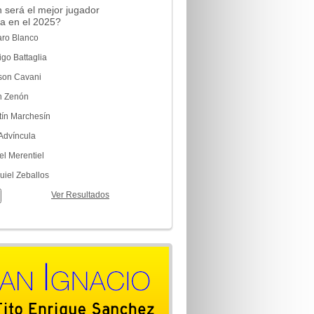
 será el mejor jugador
a en el 2025?
aro Blanco
go Battaglia
son Cavani
n Zenón
tín Marchesín
 Advíncula
el Merentiel
uiel Zeballos
Ver Resultados