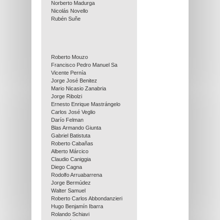
Norberto Madurga
Nicolás Novello
Rubén Suñe
Roberto Mouzo
Francisco Pedro Manuel Sa
Vicente Pernía
Jorge José Benitez
Mario Nicasio Zanabria
Jorge Ribolzi
Ernesto Enrique Mastrángelo
Carlos José Veglio
Darío Felman
Blas Armando Giunta
Gabriel Batistuta
Roberto Cabañas
Alberto Márcico
Claudio Caniggia
Diego Cagna
Rodolfo Arruabarrena
Jorge Bermúdez
Walter Samuel
Roberto Carlos Abbondanzieri
Hugo Benjamín Ibarra
Rolando Schiavi