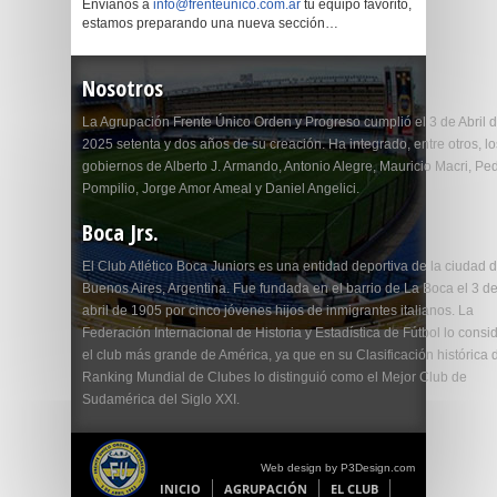
Envíanos a
info@frenteunico.com.ar
tu equipo favorito,
estamos preparando una nueva sección…
Nosotros
La Agrupación Frente Único Orden y Progreso cumplió el 3 de Abril 
2025 setenta y dos años de su creación. Ha integrado, entre otros, lo
gobiernos de Alberto J. Armando, Antonio Alegre, Mauricio Macri, Pe
Pompilio, Jorge Amor Ameal y Daniel Angelici.
Boca Jrs.
El Club Atlético Boca Juniors es una entidad deportiva de la ciudad 
Buenos Aires, Argentina. Fue fundada en el barrio de La Boca el 3 d
abril de 1905 por cinco jóvenes hijos de inmigrantes italianos. La
Federación Internacional de Historia y Estadística de Fútbol lo consi
el club más grande de América, ya que en su Clasificación histórica 
Ranking Mundial de Clubes lo distinguió como el Mejor Club de
Sudamérica del Siglo XXI.
Web design by P3Design.com
INICIO
AGRUPACIÓN
EL CLUB