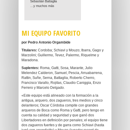
Sebastián Battaglia
…y muchos más
MI EQUIPO FAVORITO
por Pedro Antonio Orgambide
Titulares:
Cordoba; Schiavi y Mouzo; Ibarra, Gago y
Marzolini; Guillermo, Tevez, Palermo, Riquelme y
Maradona.
Suplentes:
Roma, Gatti, Sosa, Marante, Julio
Melendez Calderon, Samuel, Pescia, Arruabarrena,
Rattin, Suñe, Serna, Battaglia, Roberto Cherro,
Francisco Varallo, Rojitas, Claudio Caniggia, Enzo
Ferrero y Marcelo Delgado.
«Este equipo está alineado con la formación a la
antigua, arquero, dos zagueros, tres medios y cinco
delanteros; Oscar Córdoba compite con grandes
arqueros de Boca como Roma y Gatti, pero tengo en
cuenta su calidad y seguridad y que ganó dos
Libertadores en definición por penales; el equipo tiene
dos zagueros fuertes y de garra como Schiavi (hasta