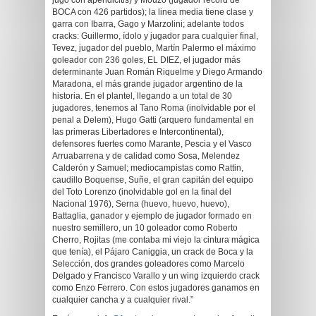
jugó con apendicitis) y Mouzo (jugador record de
BOCA con 426 partidos); la linea media tiene clase y
garra con Ibarra, Gago y Marzolini; adelante todos
cracks: Guillermo, ídolo y jugador para cualquier final,
Tevez, jugador del pueblo, Martín Palermo el máximo
goleador con 236 goles, EL DIEZ, el jugador más
determinante Juan Román Riquelme y Diego Armando
Maradona, el más grande jugador argentino de la
historia. En el plantel, llegando a un total de 30
jugadores, tenemos al Tano Roma (inolvidable por el
penal a Delem), Hugo Gatti (arquero fundamental en
las primeras Libertadores e Intercontinental),
defensores fuertes como Marante, Pescia y el Vasco
Arruabarrena y de calidad como Sosa, Melendez
Calderón y Samuel; mediocampistas como Rattin,
caudillo Boquense, Suñe, el gran capitán del equipo
del Toto Lorenzo (inolvidable gol en la final del
Nacional 1976), Serna (huevo, huevo, huevo),
Battaglia, ganador y ejemplo de jugador formado en
nuestro semillero, un 10 goleador como Roberto
Cherro, Rojitas (me contaba mi viejo la cintura mágica
que tenía), el Pájaro Caniggia, un crack de Boca y la
Selección, dos grandes goleadores como Marcelo
Delgado y Francisco Varallo y un wing izquierdo crack
como Enzo Ferrero. Con estos jugadores ganamos en
cualquier cancha y a cualquier rival.”