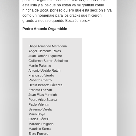
pasión. Seguro me olvido de muchos, a todos los de
esta lista y a los que no están va mi gratitud como
hincha de Boca, por eso quiero que esta sección sirva
como un homenaje para los cracks que hicieron
grande a nuestro querido Boca Juniors.»
Pedro Antonio Orgambide
Diego Armando Maradona
Angel Clemente Rojas
Juan Román Riquelme
Guillermo Barros Schelotto
Martín Palermo
Antonio Ubaldo Rattín
Francisco Varallo
Roberto Cherro
Delfín Benitez Cáceres
Ernesto Lazzati
Juan Elías Yustrich
Pedro Arico Suarez
Paulo Valentín
Severino Varela
Mario Boye
Carlos Tévez
Marcelo Delgado
Mauricio Serna
Enzo Ferrero