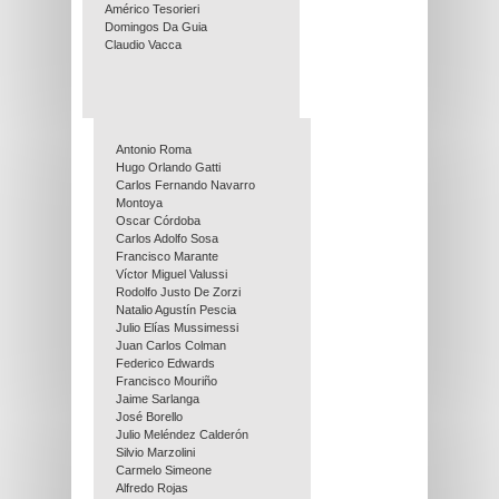
Américo Tesorieri
Domingos Da Guia
Claudio Vacca
Antonio Roma
Hugo Orlando Gatti
Carlos Fernando Navarro
Montoya
Oscar Córdoba
Carlos Adolfo Sosa
Francisco Marante
Víctor Miguel Valussi
Rodolfo Justo De Zorzi
Natalio Agustín Pescia
Julio Elías Mussimessi
Juan Carlos Colman
Federico Edwards
Francisco Mouriño
Jaime Sarlanga
José Borello
Julio Meléndez Calderón
Silvio Marzolini
Carmelo Simeone
Alfredo Rojas