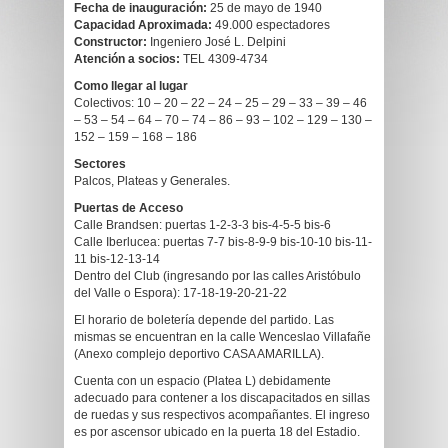
Fecha de inauguración:
25 de mayo de 1940
Capacidad Aproximada:
49.000 espectadores
Constructor:
Ingeniero José L. Delpini
Atención a socios:
TEL 4309-4734
Como llegar al lugar
Colectivos: 10 – 20 – 22 – 24 – 25 – 29 – 33 – 39 – 46
– 53 – 54 – 64 – 70 – 74 – 86 – 93 – 102 – 129 – 130 –
152 – 159 – 168 – 186
Sectores
Palcos, Plateas y Generales.
Puertas de Acceso
Calle Brandsen: puertas 1-2-3-3 bis-4-5-5 bis-6
Calle Iberlucea: puertas 7-7 bis-8-9-9 bis-10-10 bis-11-
11 bis-12-13-14
Dentro del Club (ingresando por las calles Aristóbulo
del Valle o Espora): 17-18-19-20-21-22
El horario de boletería depende del partido. Las
mismas se encuentran en la calle Wenceslao Villafañe
(Anexo complejo deportivo CASA AMARILLA).
Cuenta con un espacio (Platea L) debidamente
adecuado para contener a los discapacitados en sillas
de ruedas y sus respectivos acompañantes. El ingreso
es por ascensor ubicado en la puerta 18 del Estadio.