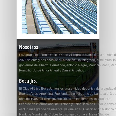
Nosotros
La Agrupación Frente Único Orden y Progreso cumplió el 3 de Abril 
2025 setenta y dos años de su creación. Ha integrado, entre otros, lo
gobiernos de Alberto J. Armando, Antonio Alegre, Mauricio Macri, Pe
Pompilio, Jorge Amor Ameal y Daniel Angelici.
Boca Jrs.
El Club Atlético Boca Juniors es una entidad deportiva de la ciudad 
Buenos Aires, Argentina. Fue fundada en el barrio de La Boca el 3 d
abril de 1905 por cinco jóvenes hijos de inmigrantes italianos. La
Federación Internacional de Historia y Estadística de Fútbol lo consi
el club más grande de América, ya que en su Clasificación histórica 
Ranking Mundial de Clubes lo distinguió como el Mejor Club de