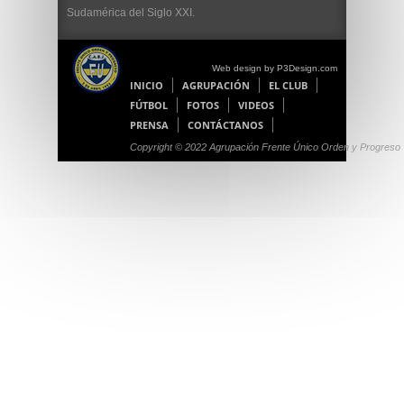
Sudamérica del Siglo XXI.
Web design by P3Design.com
INICIO
AGRUPACIÓN
EL CLUB
FÚTBOL
FOTOS
VIDEOS
PRENSA
CONTÁCTANOS
Copyright © 2022 Agrupación Frente Único Orden y Progreso