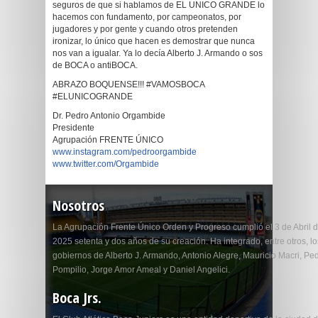
seguros de que si hablamos de EL UNICO GRANDE lo
hacemos con fundamento, por campeonatos, por
jugadores y por gente y cuando otros pretenden
ironizar, lo único que hacen es demostrar que nunca
nos van a igualar. Ya lo decía Alberto J. Armando o sos
de BOCA o antiBOCA.
ABRAZO BOQUENSE!!! #VAMOSBOCA
#ELUNICOGRANDE
Dr. Pedro Antonio Orgambide
Presidente
Agrupación FRENTE ÚNICO
www.instagram.com/pedroorgambide
www.twitter.com/Orgambide
Nosotros
La Agrupación Frente Único Orden y Progreso cumplió el 3 de Abril 
2025 setenta y dos años de su creación. Ha integrado, entre otros, lo
gobiernos de Alberto J. Armando, Antonio Alegre, Mauricio Macri, Pe
Pompilio, Jorge Amor Ameal y Daniel Angelici.
Boca Jrs.