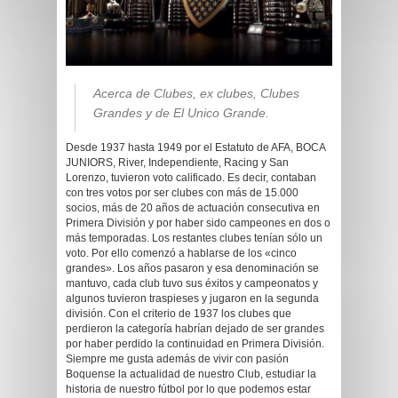
Acerca de Clubes, ex clubes, Clubes
Grandes y de El Unico Grande.
Desde 1937 hasta 1949 por el Estatuto de AFA, BOCA
JUNIORS, River, Independiente, Racing y San
Lorenzo, tuvieron voto calificado. Es decir, contaban
con tres votos por ser clubes con más de 15.000
socios, más de 20 años de actuación consecutiva en
Primera División y por haber sido campeones en dos o
más temporadas. Los restantes clubes tenían sólo un
voto. Por ello comenzó a hablarse de los «cinco
grandes». Los años pasaron y esa denominación se
mantuvo, cada club tuvo sus éxitos y campeonatos y
algunos tuvieron traspieses y jugaron en la segunda
división. Con el criterio de 1937 los clubes que
perdieron la categoría habrían dejado de ser grandes
por haber perdido la continuidad en Primera División.
Siempre me gusta además de vivir con pasión
Boquense la actualidad de nuestro Club, estudiar la
historia de nuestro fútbol por lo que podemos estar