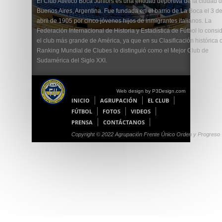
El Club Atlético Boca Juniors es una entidad deportiva de la ciudad 
Buenos Aires, Argentina. Fue fundada en el barrio de La Boca el 3 d
abril de 1905 por cinco jóvenes hijos de inmigrantes italianos. La
Federación Internacional de Historia y Estadística de Fútbol lo consi
el club más grande de América, ya que en su Clasificación histórica 
Ranking Mundial de Clubes lo distinguió como el Mejor Club de
Sudamérica del Siglo XXI.
Web design by P3Design.com
INICIO
AGRUPACIÓN
EL CLUB
FÚTBOL
FOTOS
VIDEOS
PRENSA
CONTÁCTANOS
Copyright © 2022 Agrupación Frente Único Orden y Progreso