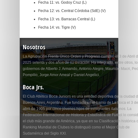
Fecha 11: vs. Godoy Cruz (L)
Fecha 12: vs. Central Córdoba (SdE) (V)
Fecha 13: vs. Barracas Central (L)
Fecha 14: vs. Tigre (V)
Nosotros
La Agrupación Frente Único Orden y Progreso cumplió el 3 de Abril 
2025 setenta y dos años de su creación. Ha integrado, entre otros, lo
gobiernos de Alberto J. Armando, Antonio Alegre, Mauricio Macri, Pe
Pompilio, Jorge Amor Ameal y Daniel Angelici.
Boca Jrs.
El Club Atlético Boca Juniors es una entidad deportiva de la ciudad 
Buenos Aires, Argentina. Fue fundada en el barrio de La Boca el 3 d
abril de 1905 por cinco jóvenes hijos de inmigrantes italianos. La
Federación Internacional de Historia y Estadística de Fútbol lo consi
el club más grande de América, ya que en su Clasificación histórica 
Ranking Mundial de Clubes lo distinguió como el Mejor Club de
Sudamérica del Siglo XXI.