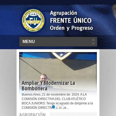
MENU
Ampliar Y Modernizar La
RA
Bombonera
Acerca 
e, se
Buenos Aires, 21 de noviembre de 2024. A LA
Acerca de C
l club para
COMISIÓN DIRECTIVA DEL CLUB ATLÉTICO
El Unico Gr
a Bombonera.
BOCA JUNIORS: Tengo el agrado de dirigirme a la
Estatuto d
COMISIÓN DIRECTIVA, a fin de...
Independien
AGRUPACIÓN