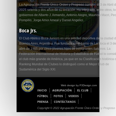
La Agrupación Frente Único Orden y Progreso cumplió el 3 de Abril 
2025 setenta y dos años de su creación. Ha integrado, entre otros, lo
gobiernos de Alberto J. Armando, Antonio Alegre, Mauricio Macri, Pe
Pompilio, Jorge Amor Ameal y Daniel Angelici.
Boca Jrs.
El Club Atlético Boca Juniors es una entidad deportiva de la ciudad 
Buenos Aires, Argentina. Fue fundada en el barrio de La Boca el 3 d
abril de 1905 por cinco jóvenes hijos de inmigrantes italianos. La
Federación Internacional de Historia y Estadística de Fútbol lo consi
el club más grande de América, ya que en su Clasificación histórica 
Ranking Mundial de Clubes lo distinguió como el Mejor Club de
Sudamérica del Siglo XXI.
Web design by P3Design.com
INICIO
AGRUPACIÓN
EL CLUB
FÚTBOL
FOTOS
VIDEOS
PRENSA
CONTÁCTANOS
Copyright © 2022 Agrupación Frente Único Orden y Progreso