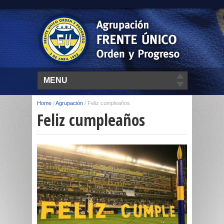
MENU
Home
/
Agrupación
/
Feliz cumpleaños
Feliz cumpleaños