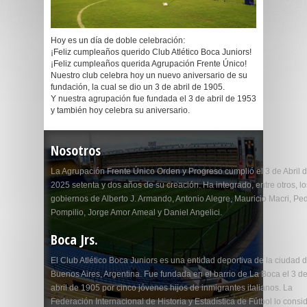
Hoy es un día de doble celebración:
¡Feliz cumpleaños querido Club Atlético Boca Juniors!
¡Feliz cumpleaños querida Agrupación Frente Único!
Nuestro club celebra hoy un nuevo aniversario de su
fundación, la cual se dio un 3 de abril de 1905.
Y nuestra agrupación fue fundada el 3 de abril de 1953
y también hoy celebra su aniversario.
Nosotros
La Agrupación Frente Único Orden y Progreso cumplió el 3 de Abril 
2025 setenta y dos años de su creación. Ha integrado, entre otros, lo
gobiernos de Alberto J. Armando, Antonio Alegre, Mauricio Macri, Pe
Pompilio, Jorge Amor Ameal y Daniel Angelici.
Boca Jrs.
El Club Atlético Boca Juniors es una entidad deportiva de la ciudad 
Buenos Aires, Argentina. Fue fundada en el barrio de La Boca el 3 d
abril de 1905 por cinco jóvenes hijos de inmigrantes italianos. La
Federación Internacional de Historia y Estadística de Fútbol lo consi