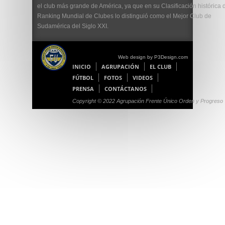
el club más grande de América, ya que en su Clasificación histórica 
Ranking Mundial de Clubes lo distinguió como el Mejor Club de
Sudamérica del Siglo XXI.
Web design by P3Design.com
INICIO
AGRUPACIÓN
EL CLUB
FÚTBOL
FOTOS
VIDEOS
PRENSA
CONTÁCTANOS
Copyright © 2022 Agrupación Frente Único Orden y Progreso